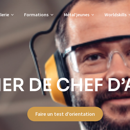
lerie
Formations
Métal’jeunes
Worldskills
IER DE CHEF D’
Faire un test d’orientation