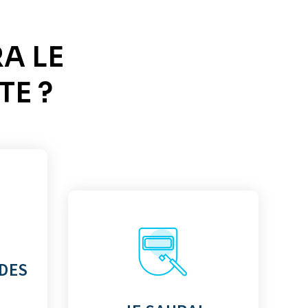
RA LE
E ?
 DES