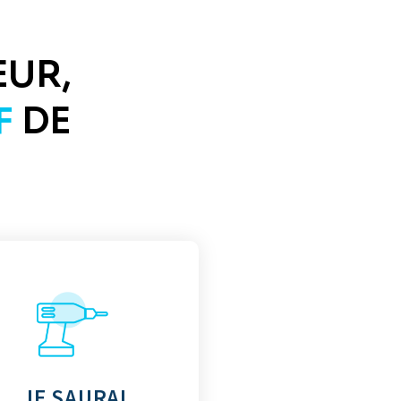
EUR,
F
DE
JE SAURAI