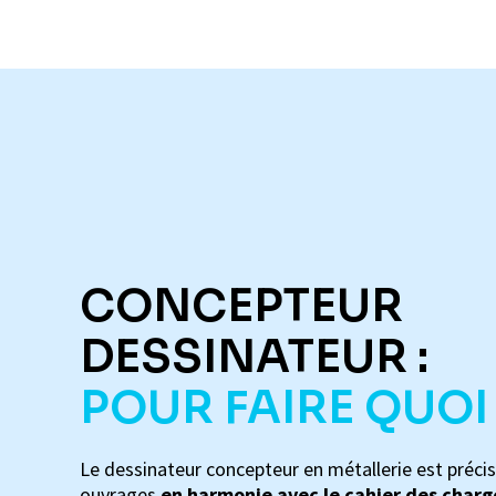
CONCEPTEUR
DESSINATEUR :
POUR FAIRE QUOI
Le dessinateur concepteur en métallerie est précis 
ouvrages
en harmonie avec le cahier des charg