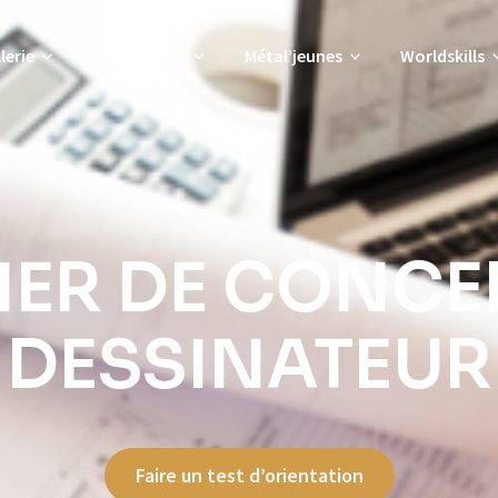
lerie
Formations
Métal’jeunes
Worldskills
TIER DE CONCE
DESSINATEUR
Faire un test d’orientation