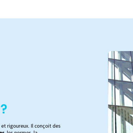
 ?
et rigoureux. Il conçoit des
es
, les normes, la